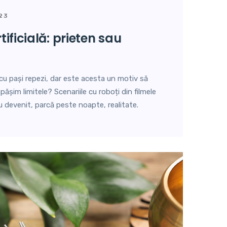
23
u pași repezi, dar este acesta un motiv să
șim limitele? Scenariile cu roboți din filmele
au devenit, parcă peste noapte, realitate.