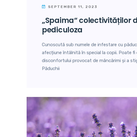
SEPTEMBER 11, 2023
„spaima“ colectivităților de copii:
pediculoza
Cunoscută sub numele de infestare cu păduch
afecțiune întâlnită în special la copii. Poate f
disconfortului provocat de mâncărimi și a stig
Păduchii