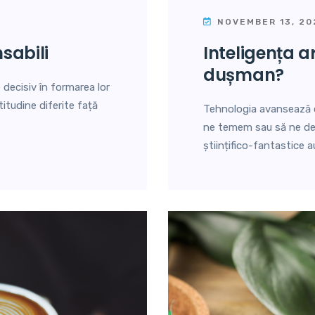
NOVEMBER 13, 20
sabili
inteligența artificială: prieten sau
dușman?
e decisiv în formarea lor
titudine diferite față
Tehnologia avansează c
ne temem sau să ne depă
științifico-fantastice 