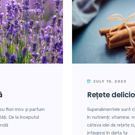
JULY 10, 2023
ă
rețete delic
 cu flori mov și parfum
Superalimentele sunt c
ăți. De la începutul
în nutrienți: vitamine, m
vandă
câteva idei de rețete c
integrezi în dieta ta