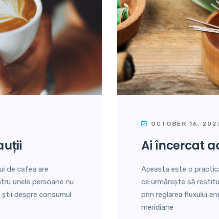
OCTOBER 16, 202
auții
ai încercat
ui de cafea are
Aceasta este o practic
ntru unele persoane nu
ce urmărește să restitu
ă știi despre consumul
prin reglarea fluxului e
meridiane