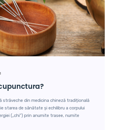
3
 acupunctura?
ă străveche din medicina chineză tradițională
ie starea de sănătate și echilibru a corpului
nergiei („chi”) prin anumite trasee, numite