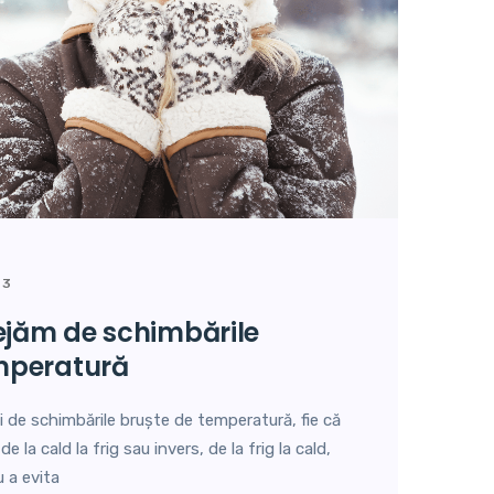
23
mperatură
 de schimbările bruște de temperatură, fie că
 la cald la frig sau invers, de la frig la cald,
 a evita