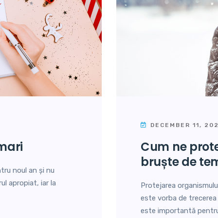
DECEMBER 11, 20
 mari
cum ne protejăm de schimbările
bruște de te
tru noul an și nu
l apropiat, iar la
Protejarea organismului
este vorba de trecerea de
este importantă pentru