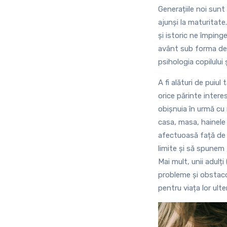
Generațiile noi sunt
ajunși la maturitate
și istoric ne împing
avânt sub forma de p
psihologia copilului ș
A fi alături de puiul
orice părinte interes
obișnuia în urmă cu 
casa, masa, hainele 
afectuoasă față de c
limite și să spunem 
Mai mult, unii adulți
probleme și obstacol
pentru viața lor ulte