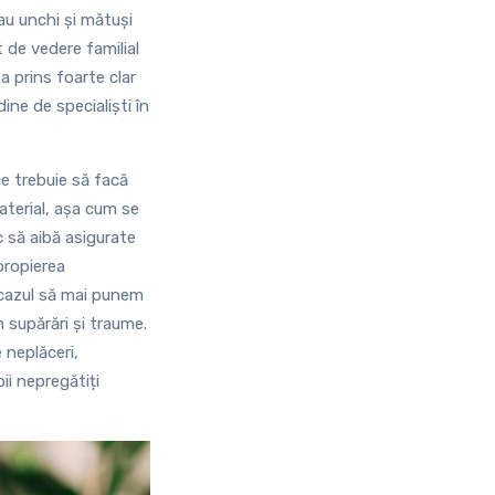
sau unchi și mătuși
t de vedere familial
a prins foarte clar
ine de specialiști în
 ce trebuie să facă
material, așa cum se
c să aibă asigurate
apropierea
e cazul să mai punem
 supărări și traume.
e neplăceri,
ii nepregătiți