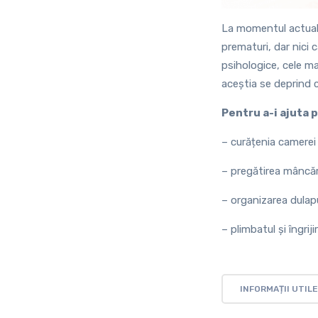
La momentul actual, o
prematuri, dar nici 
psihologice, cele mai
aceștia se deprind cu
Pentru a-i ajuta p
– curățenia camerei 
– pregătirea mâncări
– organizarea dulapu
– plimbatul și îngri
INFORMAȚII UTILE