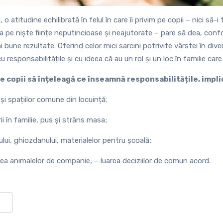
 atitudine echilibrată în felul în care îi privim pe copii – nici să-i
ca pe niște ființe neputincioase și neajutorate – pare să dea, conf
 bune rezultate. Oferind celor mici sarcini potrivite vârstei în diver
 responsabilitățile și cu ideea că au un rol și un loc în familie car
e copii să înțeleagă ce înseamnă responsabilitățile, implic
și spațiilor comune din locuință;
i în familie, pus și strâns masa;
lui, ghiozdanului, materialelor pentru școală;
jirea animalelor de companie; – luarea deciziilor de comun acord.