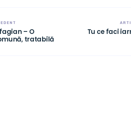
CEDENT
ART
ofagian – O
Tu ce faci ia
omună, tratabilă