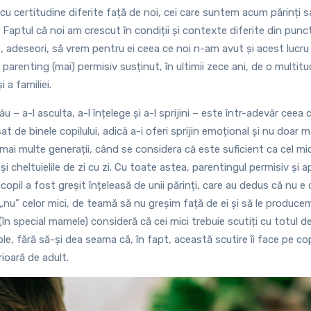
 cu certitudine diferite față de noi, cei care suntem acum părinți 
. Faptul că noi am crescut în condiții și contexte diferite din punc
e, adeseori, să vrem pentru ei ceea ce noi n-am avut și acest lucru 
arenting (mai) permisiv susținut, în ultimii zece ani, de o multitud
i a familiei.
 tău – a-l asculta, a-l înțelege și a-l sprijini – este într-adevăr ceea
at de binele copilului, adică a-i oferi sprijin emoțional și nu doar 
mai multe generații, când se considera că este suficient ca cel mi
și cheltuielile de zi cu zi. Cu toate astea, parentingul permisiv și 
opil a fost greșit înțeleasă de unii părinți, care au dedus că nu 
„nu” celor mici, de teamă să nu greșim față de ei și să le producem
 (în special mamele) consideră că cei mici trebuie scutiți cu totul d
e, fără să-și dea seama că, în fapt, această scutire îi face pe cop
rioară de adult.