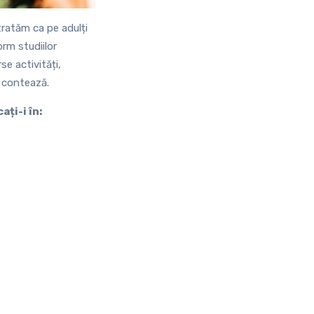
 tratăm ca pe adulți
orm studiilor
se activități,
e contează.
ați-i în: