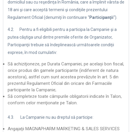
domiciliul sau cu reşedinţa în România, care a împlinit vârsta de
18 ani şi care acceptă termenii şi condiţiile prezentului
Regulament Oficial (denumiţi în continuare “
Participanţii
“).
4.2. Pentru a fi eligibili pentru a participa la Campanie şi a
putea câştiga unul dintre premiile oferite de Organizator,
Participanţii trebuie să îndeplinească următoarele condiţii
exprese, în mod cumulativ:
Să achiziţioneze, pe Durata Campaniei, pe același bon fiscal,
orice produs din gamele participante (indiferent de natura
acestora), astfel cum sunt acestea prevăzute în art. 5 din
prezentul Regulament Oficial din oricare din Farmaciile
participante la Campanie;
Să completeze toate câmpurile obligatorii indicate în Talon,
conform celor menţionate pe Talon.
4.3. La Campanie nu au dreptul să participe:
Angajaţii MAGNAPHARM MARKETING & SALES SERVICES