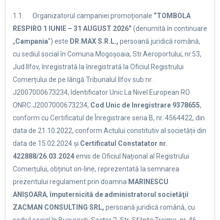
1.1. Organizatorul campaniei promoţionale
“TOMBOLA
RESPIRO 1 IUNIE – 31 AUGUST 2026”
(denumită în continuare
„
Campania
”) este
DR.MAX S.R.L.,
persoană juridică română,
cu sediul social în Comuna Mogoșoaia, Str.Aeroportului, nr.53,
Jud.Ilfov, înregistrată la înregistrată la Oficiul Registrului
Comerțului de pe lângă Tribunalul Ilfov sub nr.
J2007000673234, Identificator Unic La Nivel European RO
ONRC.J2007000673234,
Cod Unic de Inregistrare 9378655
,
conform cu Certificatul de Înregistrare seria B, nr. 4564422, din
data de 21.10.2022, conform Actului constitutiv al societății din
data de 15.02.2024 și
Certificatul Constatator nr.
422888/26.03.2024
emis de Oficiul Național al Registrului
Comerțului, obținut on-line, reprezentată la semnarea
prezentului regulament prin doamna
MARINESCU
ANIȘOARA
,
împuternicită de administratorul societăţii
ZACMAN CONSULTING SRL,
persoană juridică română, cu