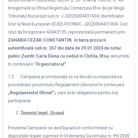
sediul social în Bucureşti, Sector 2, Str. Sfânta Treime, nr. 46,
înregistrată la Oficiul Registrului Comerţului Ilfov de pe lângă
Tribunalul Bucureşti sub nr. J J2020004431404, Identificator
Unic la Nivel European (EUID) ROONRC. J2020004431404, Cod
Unic de Înregistrare 42443135, reprezentată permanent prin
ZAHARIA CEZAR-CONSTANTIN
,
în baza procurii
autentificată sub nr. 267 din data de 29.01.2024 de notar
public Zamfir Carla Elena cu sediul în Chitila, Ilfov,
denumită
în continuare “
Organizatorul”
.
1.2. Campania promoţională se va derula cu respectarea
prevederilor prezentului Regulament (denumit în continuare
„Regulamentul Oficial”
), care este obligatoriu pentru toţi
participanţii.
Temeiul legal. Scopul
Prezenta Campanie se desfăşoară în conformitate cu
dispoziţiile legale cuprinse în Ordonanţa Guvernului nr. 99/2000