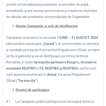
privind comercializarea produselor şi serviciilor de piaţă,
actualizată, şi are ca scop promovarea şi creşterea volumului
de vânzări ale produselor comercializate de Organizator.
Durata Campaniei şi aria de desfăsurare
Campania va avea loc în perioada
1 IUNIE – 31 AUGUST 2026
(denumită în continuare „
Durată
”), în conformitate cu termenii
şi condiţiile prevăzute în prezentul Regulament Oficial, urmând
să fie organizată şi să se desfăşoare pe întreg teritoriul
României, în toate
farmaciile partenere Respiro, înrolate în
modulele
RESPIRO LITE
,
RESPIRO şi RESPIRO+
, astfel cum
sunt acestea enumerate în
Anexa 1
la acest Regulament
Oficial (“
Farmaciile
”).
Dreptul de participare
4.1. La Campanie poate participa orice persoană fizică cu