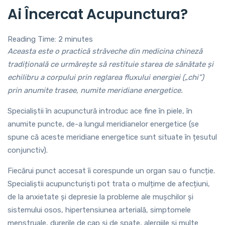
Ai Încercat Acupunctura?
Reading Time:
2
minutes
Aceasta este o practică străveche din medicina chineză
tradițională ce urmărește să restituie starea de sănătate și
echilibru a corpului prin reglarea fluxului energiei („chi”)
prin anumite trasee, numite meridiane energetice.
Specialiștii în acupunctură introduc ace fine în piele, în
anumite puncte, de-a lungul meridianelor energetice (se
spune că aceste meridiane energetice sunt situate în țesutul
conjunctiv).
Fiecărui punct accesat îi corespunde un organ sau o funcție.
Specialiștii acupuncturiști pot trata o mulțime de afecțiuni,
de la anxietate și depresie la probleme ale mușchilor și
sistemului osos, hipertensiunea arterială, simptomele
menstruale, durerile de cap și de spate, alergiile și multe