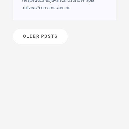
terapeutică adjuvantă. Ozonoterapia
utilizează un amestec de
Posts
OLDER POSTS
navigation