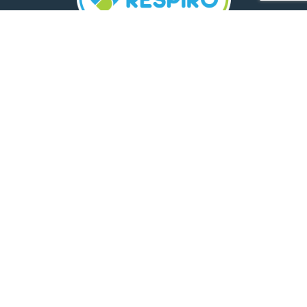
TELEFON:
0800 500 005
E-MAIL:
comunicare.respiro@mediplus.ro
SOCIAL MEDIA:
FarmaciileRespiro
Ultimele articole
Insolația și deshidratarea în cazul
celor mici