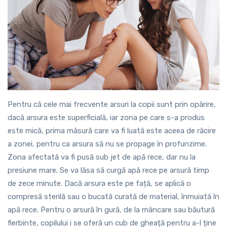
Pentru că cele mai frecvente arsuri la copii sunt prin opărire,
dacă arsura este superficială, iar zona pe care s-a produs
este mică, prima măsură care va fi luată este aceea de răcire
a zonei, pentru ca arsura să nu se propage în profunzime.
Zona afectată va fi pusă sub jet de apă rece, dar nu la
presiune mare. Se va lăsa să curgă apă rece pe arsură timp
de zece minute. Dacă arsura este pe față, se aplică o
compresă sterilă sau o bucată curată de material, înmuiată în
apă rece. Pentru o arsură în gură, de la mâncare sau băutură
fierbinte, copilului i se oferă un cub de gheață pentru a-l ține