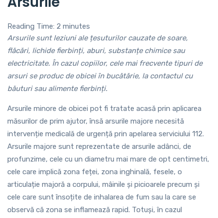
Arsurile
Reading Time:
2
minutes
Arsurile sunt leziuni ale țesuturilor cauzate de soare,
flăcări, lichide fierbinți, aburi, substanțe chimice sau
electricitate. În cazul copiilor, cele mai frecvente tipuri de
arsuri se produc de obicei în bucătărie, la contactul cu
băuturi sau alimente fierbinți.
Arsurile minore de obicei pot fi tratate acasă prin aplicarea
măsurilor de prim ajutor, însă arsurile majore necesită
intervenție medicală de urgență prin apelarea serviciului 112.
Arsurile majore sunt reprezentate de arsurile adânci, de
profunzime, cele cu un diametru mai mare de opt centimetri,
cele care implică zona feței, zona inghinală, fesele, o
articulație majoră a corpului, mâinile și picioarele precum și
cele care sunt însoțite de inhalarea de fum sau la care se
observă că zona se inflamează rapid. Totuși, în cazul