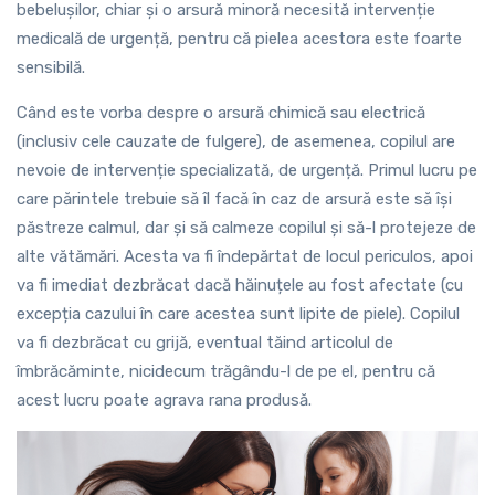
bebelușilor, chiar și o arsură minoră necesită intervenție
medicală de urgență, pentru că pielea acestora este foarte
sensibilă.
Când este vorba despre o arsură chimică sau electrică
(inclusiv cele cauzate de fulgere), de asemenea, copilul are
nevoie de intervenție specializată, de urgență. Primul lucru pe
care părintele trebuie să îl facă în caz de arsură este să își
păstreze calmul, dar și să calmeze copilul și să-l protejeze de
alte vătămări. Acesta va fi îndepărtat de locul periculos, apoi
va fi imediat dezbrăcat dacă hăinuțele au fost afectate (cu
excepția cazului în care acestea sunt lipite de piele). Copilul
va fi dezbrăcat cu grijă, eventual tăind articolul de
îmbrăcăminte, nicidecum trăgându-l de pe el, pentru că
acest lucru poate agrava rana produsă.