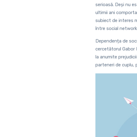
serioasă. Deși nu e
ultimii ani comport
subiect de interes 
între social network
Dependența de social
cercetătorul Gabor 
la anumite prejudicii
parteneri de cuplu, p