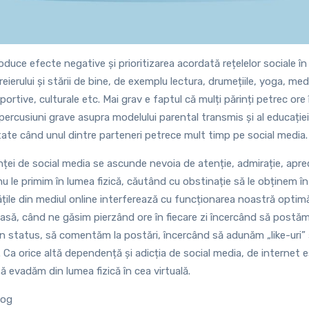
uce efecte negative și prioritizarea acordată rețelelor sociale în
reierului și stării de bine, de exemplu lectura, drumețiile, yoga, medit
 sportive, culturale etc. Mai grav e faptul că mulți părinți petrec ore 
percusiuni grave asupra modelului parental transmis și al educației c
ctate când unul dintre parteneri petrece mult timp pe social media.
ei de social media se ascunde nevoia de atenție, admirație, apreci
u le primim în lumea fizică, căutând cu obstinație să le obținem în
țile din mediul online interferează cu funcționarea noastră optimă 
să, când ne găsim pierzând ore în fiecare zi încercând să postăm
 status, să comentăm la postări, încercând să adunăm „like-uri” ș
. Ca orice altă dependență și adicția de social media, de internet
ă evadăm din lumea fizică în cea virtuală.
log