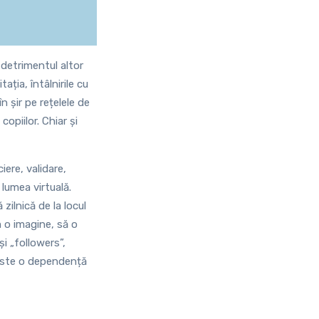
 detrimentul altor
ația, întâlnirile cu
în șir pe rețelele de
opiilor. Chiar și
ere, validare,
 lumea virtuală.
zilnică de la locul
 o imagine, să o
i „followers”,
 este o dependență