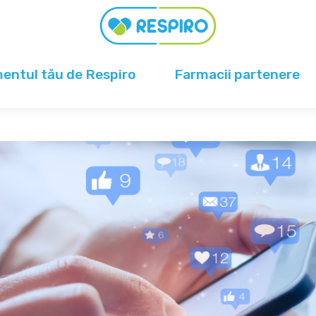
ntul tău de Respiro
Farmacii partenere