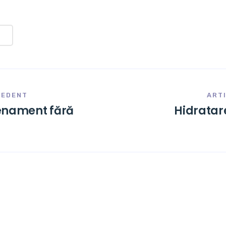
CEDENT
ART
enament fără
Hidratare