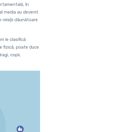
ortamentală, în
al media au devenit
 relații dăunătoare
 le clasifică
e fizică, poate duce
ragi, copii,