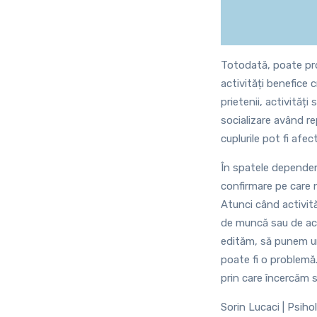
Totodată, poate prod
activități benefice c
prietenii, activități
socializare având re
cuplurile pot fi afe
În spatele dependenț
confirmare pe care n
Atunci când activită
de muncă sau de aca
edităm, să punem un
poate fi o problemă
prin care încercăm s
Sorin Lucaci | Psiho