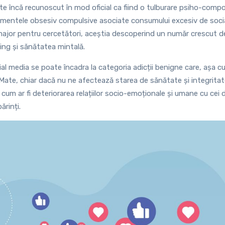
ste încă recunoscut în mod oficial ca fiind o tulburare psiho-comp
amentele obsesiv compulsive asociate consumului excesiv de soci
major pentru cercetători, aceștia descoperind un număr crescut de
ing și sănătatea mintală.
 media se poate încadra la categoria adicții benigne care, așa cum
Mate, chiar dacă nu ne afectează starea de sănătate și integritat
 cum ar fi deteriorarea relațiilor socio-emoționale și umane cu cei d
ărinți.