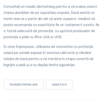
Consultați un medic dermatolog pentru a vă evalua corect
starea alunițelor de pe suprafața corpului. Dacă există un
motiv real ca o parte din ele să arate suspect, medicul vă
poate recomanda cu exactitate fie un tratament curativ, fie
o formă adecvată de prevenție, cu ajutorul produselor de
protecție a pielii cu filtre UVA și UVB.
În orice împrejurare, utilizarea de cosmetice cu protecție
solară pe zonele expuse în sezonul cald este și rămâne
soluția de bază pentru a ne menține în etapa corectă de
îngrijire a pielii și a nu depăși limita siguranței.
ÎNVĂȚĂM ÎMPREUNĂ
SĂNĂTATE