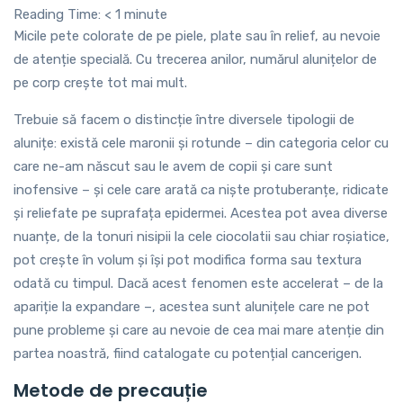
Reading Time:
< 1
minute
Micile pete colorate de pe piele, plate sau în relief, au nevoie
de atenție specială. Cu trecerea anilor, numărul alunițelor de
pe corp crește tot mai mult.
Trebuie să facem o distincție între diversele tipologii de
alunițe: există cele maronii și rotunde – din categoria celor cu
care ne-am născut sau le avem de copii și care sunt
inofensive – și cele care arată ca niște protuberanțe, ridicate
și reliefate pe suprafața epidermei. Acestea pot avea diverse
nuanțe, de la tonuri nisipii la cele ciocolatii sau chiar roșiatice,
pot crește în volum și își pot modifica forma sau textura
odată cu timpul. Dacă acest fenomen este accelerat – de la
apariție la expandare –, acestea sunt alunițele care ne pot
pune probleme și care au nevoie de cea mai mare atenție din
partea noastră, fiind catalogate cu potențial cancerigen.
Metode de precauție