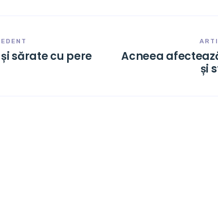
CEDENT
ART
 și sărate cu pere
Acneea afectează
și 