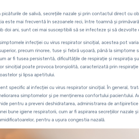
picăturile de salivă, secrețiile nazale și prin contactul direct cu o
a este mai frecventă în sezoanele reci, între toamnă și primăvară.
ub doi ani, sunt cei mai susceptibili să se infecteze și să dezvolte 
simptomele infecției cu virus respirator sincițial, acestea pot varia
 superior, precum rinoree, tuse și febră ușoară, până la simptome s
cum ar fi tusea persistentă, dificultățile de respirație și respirația șu
tor sincițial poate provoca bronșiolită, caracterizată prin respirație 
oastelor și lipsa apetitului.
t specific al infecției cu virus respirator sincițial. În general, tr
liorarea simptomelor și pe menținerea confortului pacientului. A
chide pentru a preveni deshidratarea, administrarea de antipiretic
nei bune igiene respiratorii, cum ar fi aspirarea secrețiilor nazale și
umidificatoarelor, pentru a ușura congestia nazală.