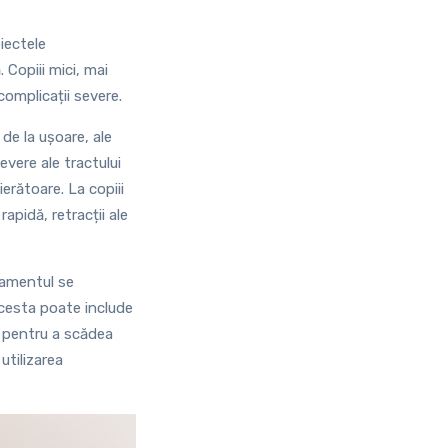
biectele
 Copiii mici, mai
complicații severe.
 de la ușoare, ale
evere ale tractului
ierătoare. La copiii
rapidă, retracții ale
atamentul se
cesta poate include
e pentru a scădea
 utilizarea