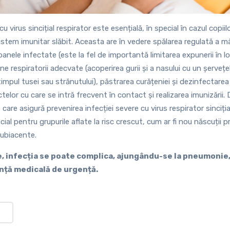
cu virus sincițial respirator este esențială, în special în cazul copiilo
stem imunitar slăbit. Aceasta are în vedere spălarea regulată a mâi
anele infectate (este la fel de importantă limitarea expunerii în lo
ne respiratorii adecvate (acoperirea gurii și a nasului cu un șerveț
 timpul tusei sau strănutului), păstrarea curățeniei și dezinfectarea
telor cu care se intră frecvent în contact și realizarea imunizării. D
e care asigură prevenirea infecției severe cu virus respirator sinciț
al pentru grupurile aflate la risc crescut, cum ar fi nou născuții pr
subiacente.
e, infecția se poate complica, ajungându-se la pneumonie, 
nță medicală de urgență.