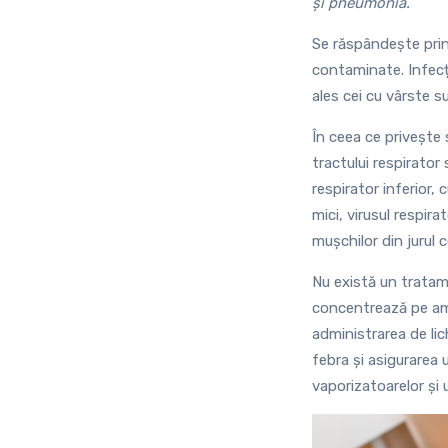
și pneumonia.
Se răspândește prin 
contaminate. Infecți
ales cei cu vârste s
În ceea ce privește 
tractului respirator
respirator inferior, 
mici, virusul respira
mușchilor din jurul c
Nu există un tratamen
concentrează pe ame
administrarea de li
febra și asigurarea u
vaporizatoarelor și 