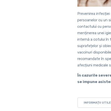
Prevenirea infecției 
persoanelor cu un si
contactului cu perso
menținerea unei igie
internă a cotului în
suprafețelor și obiec
vaccinuri disponibil
recomandate în speci
afecțiuni medicale 
În cazurile sever
se impune asiste
INFORMAȚII UTILE