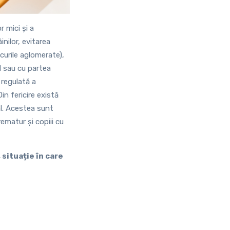
r mici și a
nilor, evitarea
curile aglomerate),
el sau cu partea
 regulată a
in fericire există
ial. Acestea sunt
ematur și copiii cu
situație în care