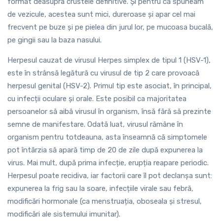
format deasupra crustele definitive. Și pentru că spuneam
de vezicule, acestea sunt mici, dureroase și apar cel mai
frecvent pe buze și pe pielea din jurul lor, pe mucoasa bucală,
pe gingii sau la baza nasului.
Herpesul cauzat de virusul Herpes simplex de tipul 1 (HSV-1),
este în strânsă legătură cu virusul de tip 2 care provoacă
herpesul genital (HSV-2). Primul tip este asociat, în principal,
cu infecții oculare și orale. Este posibil ca majoritatea
persoanelor să aibă virusul în organism, însă fără să prezinte
semne de manifestare. Odată luat, virusul rămâne în
organism pentru totdeauna, asta înseamnă că simptomele
pot întârzia să apară timp de 20 de zile după expunerea la
virus. Mai mult, după prima infecție, erupția reapare periodic.
Herpesul poate recidiva, iar factorii care îl pot declanșa sunt:
expunerea la frig sau la soare, infecțiile virale sau febră,
modificări hormonale (ca menstruația, oboseala și stresul,
modificări ale sistemului imunitar).