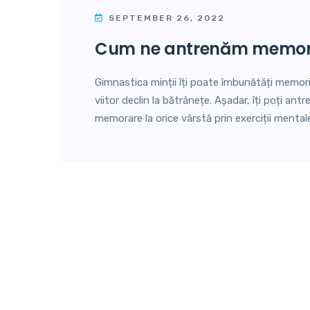
SEPTEMBER 26, 2022
cum ne antrenăm memor
Gimnastica minții îți poate îmbunătăți memori
viitor declin la bătrânețe. Așadar, îți poți an
memorare la orice vârstă prin exerciții mental