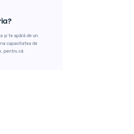
ia?
a și te apără de un
trena capacitatea de
e, pentru că