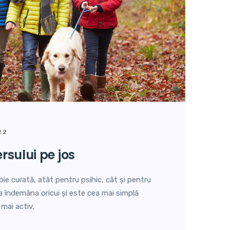
22
ersului pe jos
pie curată, atât pentru psihic, cât și pentru
 la îndemâna oricui și este cea mai simplă
mai activ,