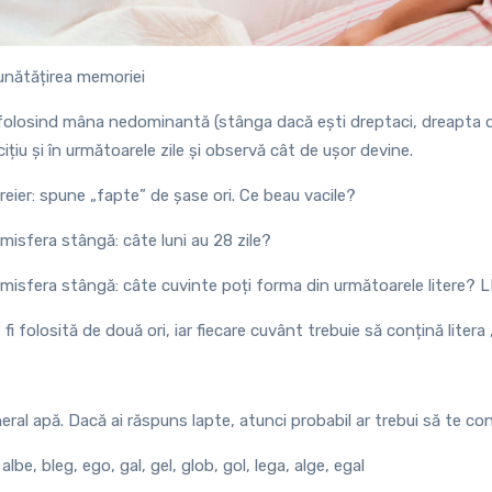
bunătățirea memoriei
l folosind mâna nedominantă (stânga dacă ești dreptaci, dreapta d
ițiu și în următoarele zile și observă cât de ușor devine.
creier: spune „fapte” de șase ori. Ce beau vacile?
emisfera stângă: câte luni au 28 zile?
 emisfera stângă: câte cuvinte poți forma din următoarele litere?
 fi folosită de două ori, iar fiecare cuvânt trebuie să conțină litera „
neral apă. Dacă ai răspuns lapte, atunci probabil ar trebui să te co
 albe, bleg, ego, gal, gel, glob, gol, lega, alge, egal