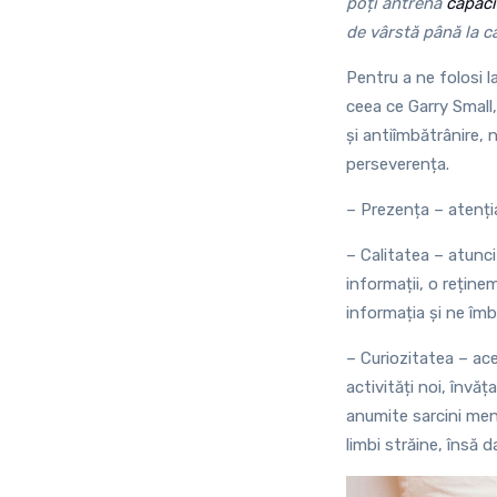
poți antrena
capac
de vârstă până la c
Pentru a ne folosi l
ceea ce Garry Small,
și antiîmbătrânire, 
perseverența.
– Prezența – atenția
– Calitatea – atunci
informații, o rețin
informația și ne îm
– Curiozitatea – ace
activități noi, învă
anumite sarcini ment
limbi străine, însă d