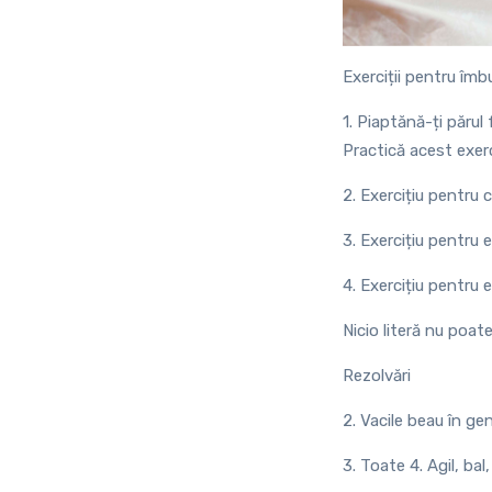
Exerciții pentru îm
1. Piaptănă-ți păru
Practică acest exerc
2. Exercițiu pentru 
3. Exercițiu pentru 
4. Exercițiu pentru
Nicio literă nu poate
Rezolvări
2. Vacile beau în ge
3. Toate 4. Agil, bal,