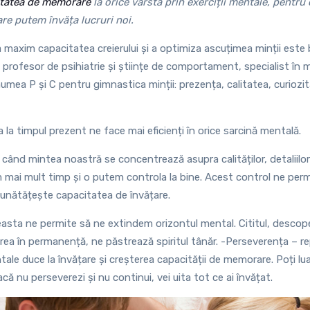
itatea de memorare
la orice vârstă prin exerciții mentale, pentru 
are putem învăța lucruri noi.
a maxim capacitatea creierului și a optimiza ascuțimea minții este
 profesor de psihiatrie și științe de comportament, specialist în 
numea P și C pentru gimnastica minții: prezența, calitatea, curiozit
 la timpul prezent ne face mai eficienți în orice sarcină mentală.
 când mintea noastră se concentrează asupra calităților, detaliilor 
em mai mult timp și o putem controla la bine. Acest control ne pe
bunătățește capacitatea de învățare.
asta ne permite să ne extindem orizontul mental. Cititul, descoper
țarea în permanență, ne păstrează spiritul tânăr. -Perseverența – r
ale duce la învățare și creșterea capacității de memorare. Poți lua
acă nu perseverezi și nu continui, vei uita tot ce ai învățat.