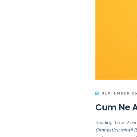
SEPTEMBER 26
Cum Ne 
Reading Time:
2
mi
Gimnastica minții îț