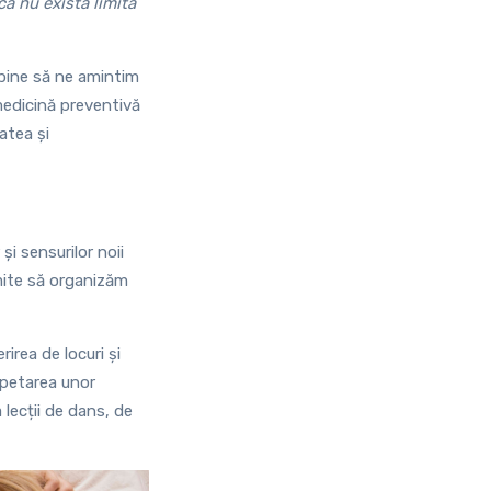
că nu există limită
 bine să ne amintim
medicină preventivă
atea și
și sensurilor noii
rmite să organizăm
irea de locuri și
epetarea unor
 lecții de dans, de