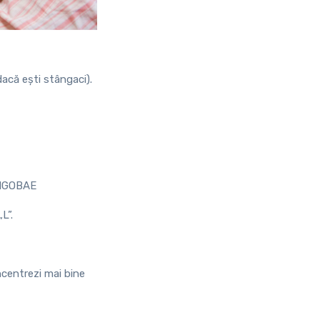
acă ești stângaci).
 LIGOBAE
L”.
ncentrezi mai bine