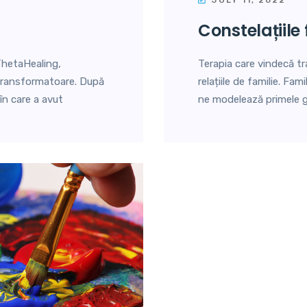
constelațiile
ThetaHealing,
Terapia care vindecă tr
 transformatoare. După
relațiile de familie. Fa
 în care a avut
ne modelează primele gâ