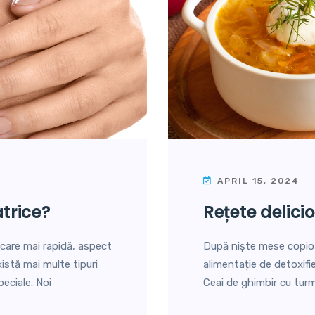
APRIL 15, 2024
atrice?
rețete delici
decare mai rapidă, aspect
După niște mese copioa
xistă mai multe tipuri
alimentație de detoxifi
peciale. Noi
Ceai de ghimbir cu turm