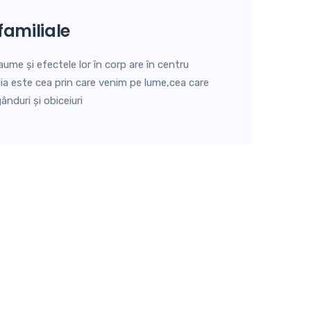
 familiale
aume și efectele lor în corp are în centru
milia este cea prin care venim pe lume,cea care
nduri și obiceiuri