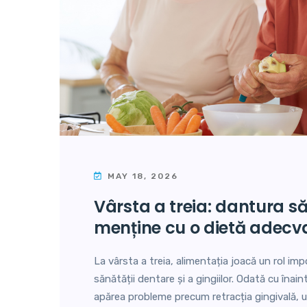
MAY 18, 2026
vârsta a treia: dantura sănătoasă se
menține cu o dietă adecv
La vârsta a treia, alimentația joacă un rol im
sănătății dentare și a gingiilor. Odată cu înain
apărea probleme precum retracția gingivală, u