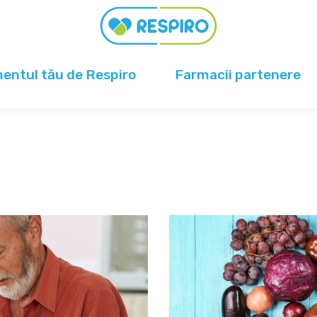
ntul tău de Respiro
Farmacii partenere