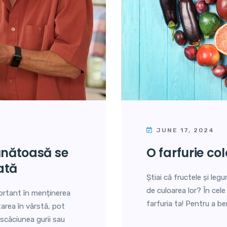
JUNE 17, 2024
o farfurie co
ată
Știai că fructele și legu
de culoarea lor? În cel
portant în menținerea
farfuria ta! Pentru a be
tarea în vârstă, pot
scăciunea gurii sau