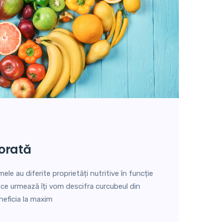
lorată
mele au diferite proprietăți nutritive în funcție
e ce urmează îți vom descifra curcubeul din
neficia la maxim