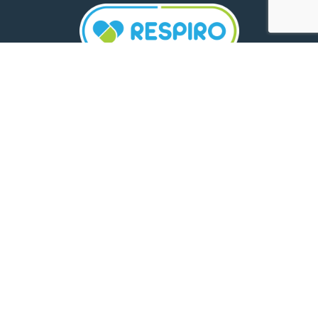
TELEFON:
0800 500 005
E-MAIL:
comunicare.respiro@mediplus.ro
SOCIAL MEDIA:
FarmaciileRespiro
Ultimele articole