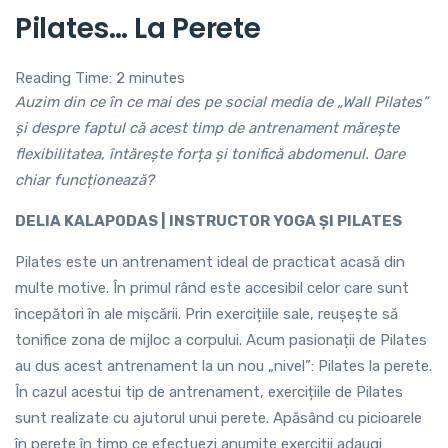
Pilates… La Perete
Reading Time:
2
minutes
Auzim din ce în ce mai des pe social media de „Wall
Pilates
”
și despre faptul că acest timp de antrenament mărește
flexibilitatea, întărește forța și tonifică abdomenul. Oare
chiar funcționează?
DELIA KALAPODAS | INSTRUCTOR YOGA ȘI PILATES
Pilates este un antrenament ideal de practicat acasă din
multe motive. În primul rând este accesibil celor care sunt
începători în ale mișcării. Prin exercițiile sale, reușește să
tonifice zona de mijloc a corpului. Acum pasionații de Pilates
au dus acest antrenament la un nou „nivel”: Pilates la perete.
În cazul acestui tip de antrenament, exercițiile de Pilates
sunt realizate cu ajutorul unui perete. Apăsând cu picioarele
în perete în timp ce efectuezi anumite exerciții adaugi