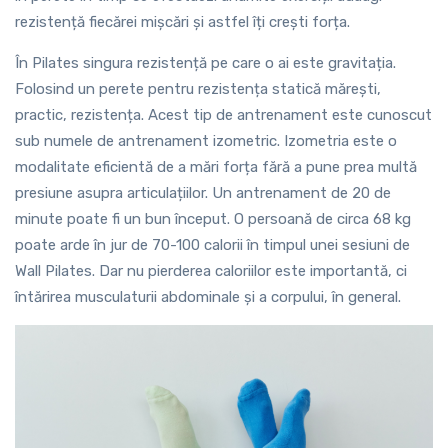
rezistență fiecărei mișcări și astfel îți crești forța.
În Pilates singura rezistență pe care o ai este gravitația.
Folosind un perete pentru rezistența statică mărești,
practic, rezistența. Acest tip de antrenament este cunoscut
sub numele de antrenament izometric. Izometria este o
modalitate eficientă de a mări forța fără a pune prea multă
presiune asupra articulațiilor. Un antrenament de 20 de
minute poate fi un bun început. O persoană de circa 68 kg
poate arde în jur de 70-100 calorii în timpul unei sesiuni de
Wall Pilates. Dar nu pierderea caloriilor este importantă, ci
întărirea musculaturii abdominale și a corpului, în general.