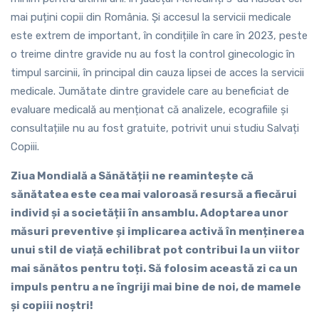
mai puțini copii din România. Și accesul la servicii medicale
este extrem de important, în condițiile în care în 2023, peste
o treime dintre gravide nu au fost la control ginecologic în
timpul sarcinii, în principal din cauza lipsei de acces la servicii
medicale. Jumătate dintre gravidele care au beneficiat de
evaluare medicală au menționat că analizele, ecografiile și
consultațiile nu au fost gratuite, potrivit unui studiu Salvați
Copiii.
Ziua Mondială a Sănătății ne reamintește că
sănătatea este cea mai valoroasă resursă a fiecărui
individ și a societății în ansamblu. Adoptarea unor
măsuri preventive și implicarea activă în menținerea
unui stil de viață echilibrat pot contribui la un viitor
mai sănătos pentru toți. Să folosim această zi ca un
impuls pentru a ne îngriji mai bine de noi, de mamele
și copiii noștri!