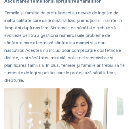
Ascultarea femeilor și sprijinirea familiilor
Femeile și familiile de pretutindeni au nevoie de îngrijire de
înaltă calitate care să le susțină fizic și emoțional, înainte, în
timpul și după naștere. Sistemele de sănătate trebuie să
evolueze pentru a gestiona numeroasele probleme de
sănătate care afectează sănătatea mamei și a nou-
născuților. Acestea nu includ doar complicațiile obstetricale
directe, ci și sănătatea mintală, bolile netransmisibile și
planificarea familială. În plus, femeile și familiile ar trebui să fie
susținute de legi și politici care le protejează sănătatea și
drepturile.