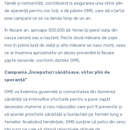
familii și comunități, contribuind la asigurarea unui viitor plin
de speranță pentru noi toți, e de părere OMS, care dă startul
unei campanii ce se va derula timp de un an.
În fiecare an, aproape 300.000 de femei își pierd viața din
cauza sarcinii sau a nașterii. Peste două milioane de copii
mor în prima lună de viață și alte milioane se nasc morți, ceea
ce ar însemna aproximativ un deces prevenibil la fiecare
șapte secunde, conform datelor OMS.
Campania „Începuturi sănătoase, viitor plin de
speranță“
OMS va îndemna guvernele și comunitatea din domeniul
sănătății să intensifice eforturile pentru a pune capăt
deceselor materne și nou-născuților care pot fi prevenite și
să acorde prioritate sănătății și bunăstării pe termen lung a
femeilor. Analizând tendințele, OMS susține că patru din cinci
țări sunt pe cale să atingă obiectivele globale de