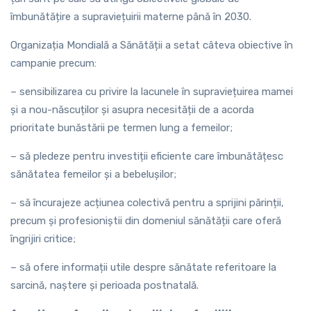
îmbunătățire a supraviețuirii materne până în 2030.
Organizația Mondială a Sănătății a setat câteva obiective în
campanie precum:
– sensibilizarea cu privire la lacunele în supraviețuirea mamei
și a nou-născuților și asupra necesității de a acorda
prioritate bunăstării pe termen lung a femeilor;
– să pledeze pentru investiții eficiente care îmbunătățesc
sănătatea femeilor și a bebelușilor;
– să încurajeze acțiunea colectivă pentru a sprijini părinții,
precum și profesioniștii din domeniul sănătății care oferă
îngrijiri critice;
– să ofere informații utile despre sănătate referitoare la
sarcină, naștere și perioada postnatală.