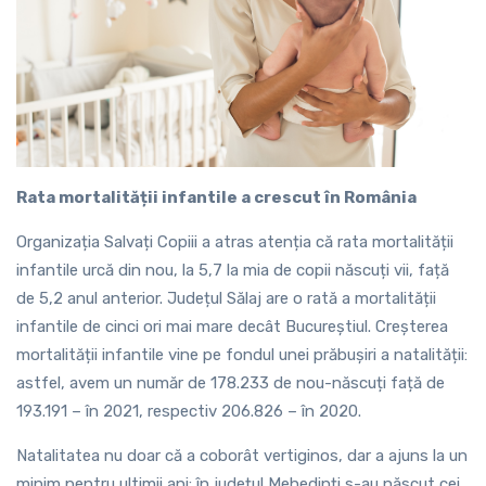
Rata mortalității infantile a crescut în România
Organizația Salvați Copiii a atras atenția că rata mortalității
infantile urcă din nou, la 5,7 la mia de copii născuți vii, față
de 5,2 anul anterior. Județul Sălaj are o rată a mortalității
infantile de cinci ori mai mare decât Bucureștiul. Creșterea
mortalității infantile vine pe fondul unei prăbușiri a natalității:
astfel, avem un număr de 178.233 de nou-născuți față de
193.191 – în 2021, respectiv 206.826 – în 2020.
Natalitatea nu doar că a coborât vertiginos, dar a ajuns la un
minim pentru ultimii ani: în județul Mehedinți s-au născut cei