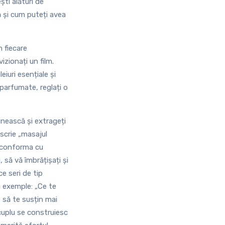
ști alături de
ă și cum puteți avea
 fiecare
izionați un film.
iuri esențiale și
 parfumate, reglați o
linească și extrageți
 scrie „masajul
ei conforma cu
, să vă îmbrățișați și
e seri de tip
va exemple: „Ce te
t să te susțin mai
 cuplu se construiesc