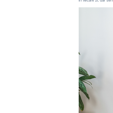
în fiecare zi, dar s