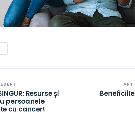
CEDENT
ART
INGUR: Resurse și
Beneficiil
tru persoanele
te cu cancer!