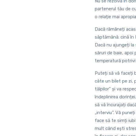
Nu se rezolvă în dorm
partenerul tău de c
o relație mai apropia
Dacă rămâneți acasă
săptămână: cină în It
Dacă nu ajungeți la 
săruri de baie, apoi
temperatură potrivit
Puteți să vă faceți b
câte un bilet pe zi,
tălpilor” și va resp
îndeplinirea dorinței
să vă încurajați dac
„interviu”. Vă puneț
face să te simți iub
mult când ești stres