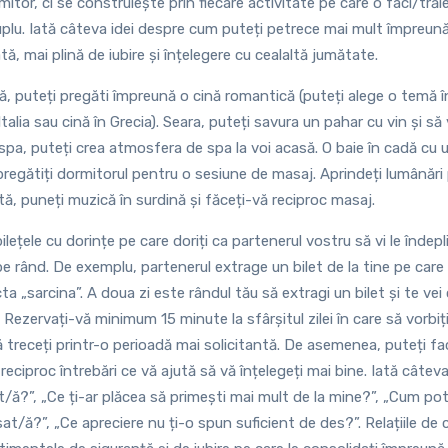
itor, ci se construiește prin fiecare activitate pe care o faci/trăie
uplu. Iată câteva idei despre cum puteți petrece mai mult împreun
tă, mai plină de iubire și înțelegere cu cealaltă jumătate.
, puteți pregăti împreună o cină romantică (puteți alege o temă în
alia sau cină în Grecia). Seara, puteți savura un pahar cu vin și să v
spa, puteți crea atmosfera de spa la voi acasă. O baie în cadă cu ule
 pregătiți dormitorul pentru o sesiune de masaj. Aprindeți lumânări
ă, puneți muzică în surdină și făceți-vă reciproc masaj.
ilețele cu dorințe pe care doriți ca partenerul vostru să vi le îndep
 pe rând. De exemplu, partenerul extrage un bilet de la tine pe care
ecta „sarcina”. A doua zi este rândul tău să extragi un bilet și te v
. Rezervați-vă minimum 15 minute la sfârșitul zilei în care să vorbiți
ă treceți printr-o perioadă mai solicitantă. De asemenea, puteți fac
i reciproc întrebări ce vă ajută să vă înțelegeți mai bine. Iată câte
it/ă?”, „Ce ți-ar plăcea să primești mai mult de la mine?”, „Cum po
at/ă?”, „Ce apreciere nu ți-o spun suficient de des?”. Relațiile de