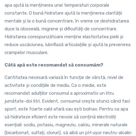
apa ajută la menținerea unei temperaturi corporale
constante. O bună hidratare ajută la menținerea clarității
mentale și la o bună concentrare, în vreme ce deshidratarea
duce la oboseală, migrene și dificultăți de concentrare.
Hidratarea corespunzătoare menține elasticitatea pielii și
reduce uscăciunea, lubrifiază articulațiile și ajută la prevenirea
crampelor musculare.
Câtă apă este recomandat să consumăm?
Cantitatea necesară variază în funcție de vârstă, nivel de
activitate și condițiile de mediu. Ca o medie, este
recomandat adulților consumul a aproximativ un litru
jumătate-doi litri. Evident, consumul crește atunci când faci
sport, este foarte cald afară sau ești bolnav. Pentru ca apa
să hidrateze eficient este nevoie să conțină electroliți
esențiali: sodiu, potasiu, magneziu, calciu, minerale naturale
(bicarbonat, sulfați, cloruri), să aibă un pH ușor neutru-alcalin