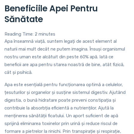
Beneficiile Apei Pentru
Sănătate
Reading Time:
2
minutes
Apa înseamnă viață, suntem legați de acest element al
naturii mai mult decât ne putem imagina. Însuși organismul
nostru uman este alcătuit din peste 60% apă. Iată ce
beneficii are apa pentru starea noastră de bine, atât fizică,
cât și psihică.
Apa este esențială pentru funcționarea optimă a celulelor,
țesuturilor și organelor și susține sistemul digestiv. Ajutând
digestia, o bună hidratare poate preveni constipația și
contribuie la absorbția eficientă a nutrienților. Ajută la
menținerea sănătății ficatului. Un aport suficient de apă
sprijină eliminarea toxinelor prin urină și reduce riscul de
formare a pietrelor la rinichi. Prin transpirație și respirație,