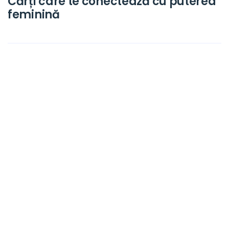
Cărți care te conectează cu puterea
feminină