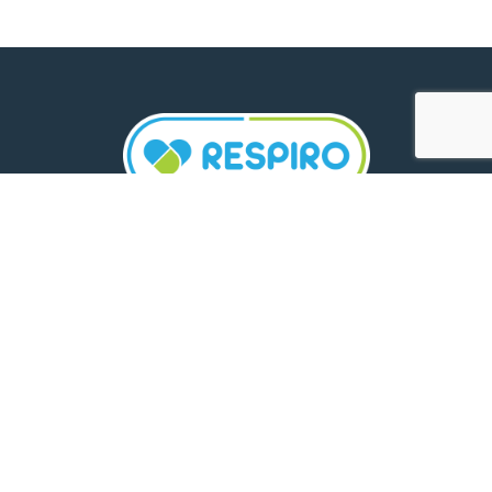
TELEFON:
0800 500 005
E-MAIL:
comunicare.respiro@mediplus.ro
SOCIAL MEDIA:
FarmaciileRespiro