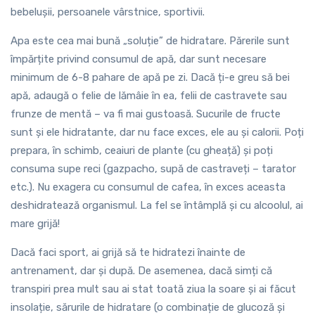
bebelușii, persoanele vârstnice, sportivii.
Apa este cea mai bună „soluție” de hidratare. Părerile sunt
împărțite privind consumul de apă, dar sunt necesare
minimum de 6-8 pahare de apă pe zi. Dacă ți-e greu să bei
apă, adaugă o felie de lămâie în ea, felii de castravete sau
frunze de mentă – va fi mai gustoasă. Sucurile de fructe
sunt și ele hidratante, dar nu face exces, ele au și calorii. Poți
prepara, în schimb, ceaiuri de plante (cu gheață) și poți
consuma supe reci (gazpacho, supă de castraveți – tarator
etc.). Nu exagera cu consumul de cafea, în exces aceasta
deshidratează organismul. La fel se întâmplă și cu alcoolul, ai
mare grijă!
Dacă faci sport, ai grijă să te hidratezi înainte de
antrenament, dar și după. De asemenea, dacă simți că
transpiri prea mult sau ai stat toată ziua la soare și ai făcut
insolație, sărurile de hidratare (o combinație de glucoză și