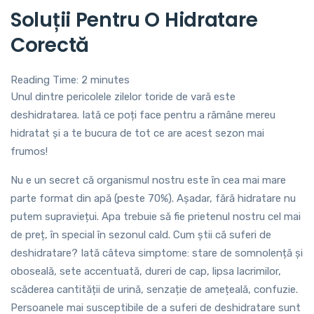
Soluții Pentru O Hidratare
Corectă
Reading Time:
2
minutes
Unul dintre pericolele zilelor toride de vară este
deshidratarea. Iată ce poți face pentru a rămâne mereu
hidratat și a te bucura de tot ce are acest sezon mai
frumos!
Nu e un secret că organismul nostru este în cea mai mare
parte format din apă (peste 70%). Așadar, fără hidratare nu
putem supraviețui. Apa trebuie să fie prietenul nostru cel mai
de preț, în special în sezonul cald. Cum știi că suferi de
deshidratare? Iată câteva simptome: stare de somnolență și
oboseală, sete accentuată, dureri de cap, lipsa lacrimilor,
scăderea cantității de urină, senzație de amețeală, confuzie.
Persoanele mai susceptibile de a suferi de deshidratare sunt