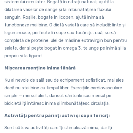
sistemului circulator. Bogată în nitrați naturali, ajută la
dilatarea vaselor de sânge și la îmbunătățirea fluxului
sanguin. Roșiile, bogate în licopen, ajută inima să
funcționeze mai bine. O dietă variată care să includă: linte și
leguminoase, perfecte în supe sau tocănițe, ouă, sursă
completă de proteine, ulei de măsline extravirgin bun pentru
salate, dar și pește bogat în omega 3, te unge pe inimă și la
propriu și la figurat.
Mișcarea menține inima tânără
Nu ai nevoie de sală sau de echipament sofisticat, mai ales
dacă nu stai bine cu timpul liber. Exercițiile cardiovasculare
simple — mersul alert, dansul, săriturile sau mersul pe
bicicletă îți întăresc inima și îmbunătățesc circulația.
Activități pentru părinți activi și copii fericiți
Sunt câteva activități care îți stimulează inima, dar îți