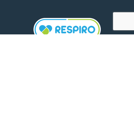
TELEFON:
0800 500 005
E-MAIL:
comunicare.respiro@mediplus.ro
SOCIAL MEDIA:
FarmaciileRespiro