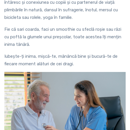
întăresc și conexiunea cu copiii și cu partenerul de viață:
plimbările în natură, dansul în sufragerie, înotul, mersul cu
bicicleta sau rolele, yoga în familie.
Fie că sari coarda, faci un smoothie cu sfeclă roșie sau râzi
cu poftă la glumele unui preșcolar, toate acestea îți mențin
inima tânără.
Iubește-ți inima, mișcă-te, mănâncă bine și bucură-te de
fiecare moment alături de cei dragi.