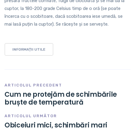
presară fructele confiate, fulgii de ciocolată și se mai dă la
cuptor, la 180-200 grade Celsius timp de o oră (se poate
încerca cu o scobitoare, dacă scobitoarea iese umedă, se
mai lasă puțin la cuptor). Se răcește și se servește.
INFORMAȚII UTILE
ARTICOLUL PRECEDENT
Cum ne protejăm de schimbările
bruște de temperatură
ARTICOLUL URMĂTOR
Obiceiuri mici, schimbări mari