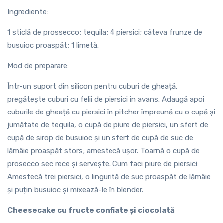
Ingrediente:
1 sticlă de prossecco; tequila; 4 piersici; câteva frunze de
busuioc proaspăt; 1 limetă.
Mod de preparare:
Într-un suport din silicon pentru cuburi de gheață,
pregătește cuburi cu felii de piersici în avans. Adaugă apoi
cuburile de gheață cu piersici în pitcher împreună cu o cupă și
jumătate de tequila, o cupă de piure de piersici, un sfert de
cupă de sirop de busuioc și un sfert de cupă de suc de
lămâie proaspăt stors; amestecă ușor. Toarnă o cupă de
prosecco sec rece și servește. Cum faci piure de piersici:
Amestecă trei piersici, o lingurită de suc proaspăt de lămâie
și puțin busuioc și mixează-le în blender.
Cheesecake
cu fructe confiate și ciocolată