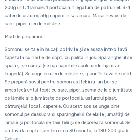
200g unt; 1 lămâie, 1 portocală; 1 legătură de pătrunjel; 3-4
căței de usturoi; 50g capere în saramură. Mai ai nevoie de:
sare, piper, ulei de măsline.
Mod de preparare:
Somonul se taie în bucăți potrivite și se așază într-o tavă
tapetată cu hârtie de copt, cu pielița în jos. Sparanghelul se
spală și se curăță (se rup capetele acolo unde tija este
fragedă). Se unge cu ulei de măsline și pune în tava de copt.
Se prepară sosul pentru somon astfel: într-un bol se
amestecă untul topit cu sare, piper, zeama de la o jumătate
de lămâie și o jumătate de portocală, usturoiul pisat,
pătrunjelul tocat, caperele. Cu acest sos se unge bine
somonul pe deasupra și sparanghelul. Celelalte jumătăți de
lămâie și portocală se taie felii și se decorează somonul. Se
dă tava la cuptor pentru circa 30 minute, la 180-200 grade
Celsius.