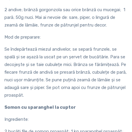
2 andive; brânză gorgonzola sau orice brânză cu mucegai; 1
pară; 50g nuci. Mai ai nevoie de: sare, piper, o lingură de
zeamă de lămâie, frunze de pătrunjel pentru decor.
Mod de preparare:
Se îndepărtează miezul andivelor, se separă frunzele, se
spală și se așază la uscat pe un șervet de bucătărie. Para se
decojește și se taie cubulețe mici. Brânza se fărâmițează. Pe
fiecare frunză de andivă se presară brânză, cubulețe de pară,
nuci ușor mărunțite. Se pune puțină zeamă de lămâie și se
adaugă sare și piper. Se pot orna apoi cu frunze de pătrunjel
proaspăt.
Somon cu sparanghel la cuptor
Ingrediente:
2 bucăți file de somon proaspăt; 1 kg sparanghel proaspăt;