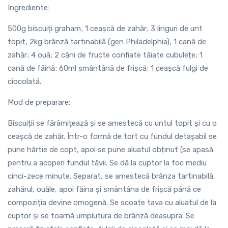
Ingrediente:
500g biscuiți graham; 1 ceașcă de zahăr; 3 linguri de unt
topit; 2kg brânză tartinabilă (gen Philadelphia); 1 cană de
zahăr; 4 ouă; 2 căni de fructe confiate tăiate cubulețe; 1
cană de făină; 60ml smântână de frișcă; 1 ceașcă fulgi de
ciocolată.
Mod de preparare:
Biscuiții se fărâmițează și se amestecă cu untul topit și cu o
ceașcă de zahăr. Într-o formă de tort cu fundul detașabil se
pune hârtie de copt, apoi se pune aluatul obținut (se apasă
pentru a acoperi fundul tăvii. Se dă la cuptor la foc mediu
cinci-zece minute. Separat, se amestecă brânza tartinabilă,
zahărul, ouăle, apoi făina și smântâna de frișcă până ce
compoziția devine omogenă. Se scoate tava cu aluatul de la
cuptor și se toarnă umplutura de brânză deasupra. Se