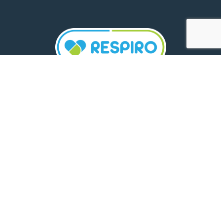
TELEFON:
0800 500 005
E-MAIL:
comunicare.respiro@mediplus.ro
SOCIAL MEDIA:
FarmaciileRespiro