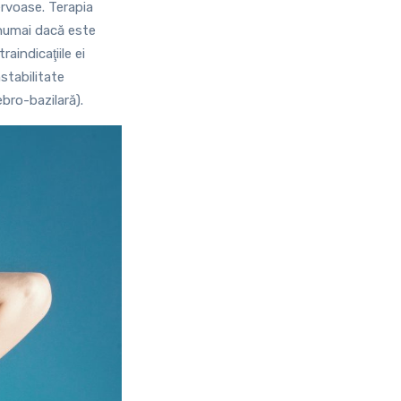
rvoase. Terapia
 numai dacă este
raindicaţiile ei
nstabilitate
ebro-bazilară).