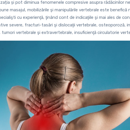
izația și pot diminua fenomenele compresive asupra rădăcinilor ne
une masajul, mobilizările şi manipulările vertebrale este benefică
ecialişti cu experienţă, ţinând cont de indicaţiile şi mai ales de cont
tive severe, fracturi-tasări şi dislocaţii vertebrale, osteoporoză, i
, tumori vertebrale şi extravertebrale, insuficienţă circulatorie vert