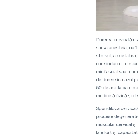
Durerea cervicală es
sursa acesteia, nu î
stresul, anxietatea,
care induc o tensiu
miofascial sau reuma
de durere în cazul 
50 de ani, la care mo
medicină fizică și de 
Spondiloza cervical
procese degenerative
muscular cervical şi
la efort şi capacita