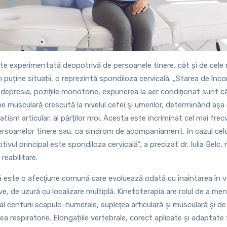
te experimentată deopotrivă de persoanele tinere, cât și de cele m
n puține situații, o reprezintă spondiloza cervicală. „Starea de în
 depresia, poziţiile monotone, expunerea la aer condiţionat sunt c
ne musculară crescută la nivelul cefei şi umerilor, determinând aş
tism articular, al părților moi. Acesta este incriminat cel mai fre
persoanelor tinere sau, ca sindrom de acompaniament, în cazul cel
tivul principal este spondiloza cervicală”, a precizat dr. Iulia Belc,
reabilitare.
ă este o afecţiune comună care evoluează odată cu înaintarea în 
, de uzură cu localizare multiplă. Kinetoterapia are rolul de a men
 al centurii scapulo-humerale, supleţea articulară şi musculară și de
tea respiratorie. Elongațiile vertebrale, corect aplicate și adaptate 