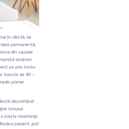
ai în vârstă, iar
cordare permanentă,
âteva din cauzele
a numitul sindrom
cvent ca unic motiv
or trecute de 40 –
 medic primar
vârstă dezvoltând
ţine tonusul
 a creşte rezistenţa
fiecărui pacient, pot