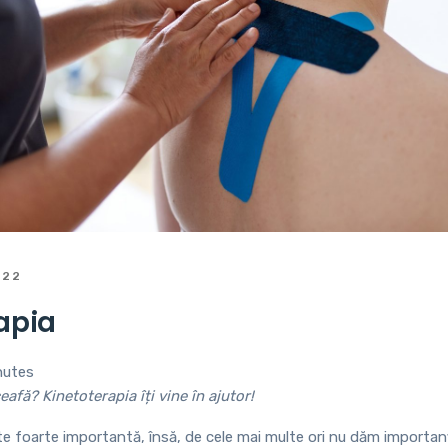
022
apia
nutes
eafă? Kinetoterapia îți vine în ajutor!
te foarte importantă, însă, de cele mai multe ori nu dăm importanț