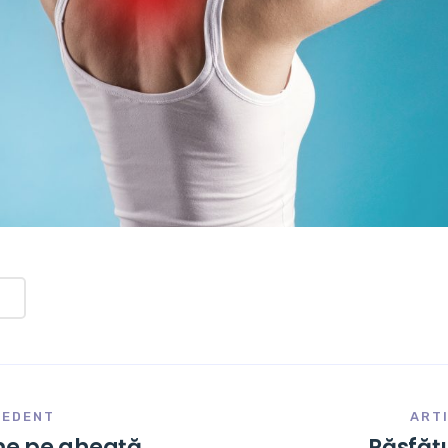
CEDENT
ART
e pe gheață
Răsfăț