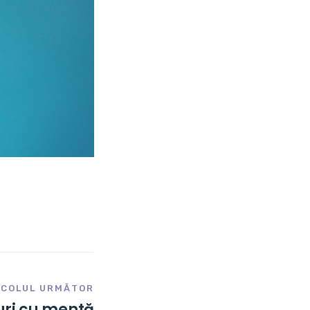
ICOLUL URMĂTOR
uri cu mentă