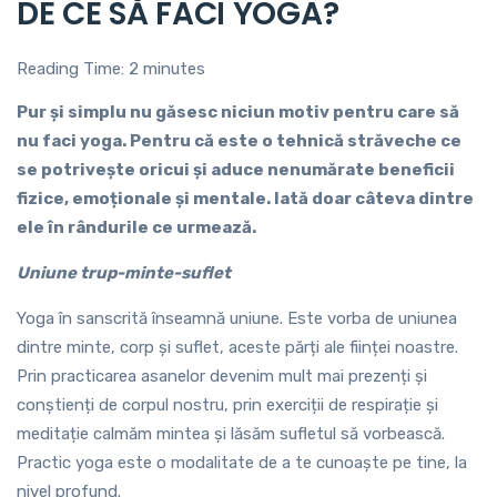
DE CE SĂ FACI YOGA?
Reading Time:
2
minutes
Pur și simplu nu găsesc niciun motiv pentru care să
nu faci yoga. Pentru că este o tehnică străveche ce
se potrivește oricui și aduce nenumărate beneficii
fizice, emoționale și mentale. Iată doar câteva dintre
ele în rândurile ce urmează.
Uniune trup-minte-suflet
Yoga în sanscrită înseamnă uniune. Este vorba de uniunea
dintre minte, corp și suflet, aceste părți ale ființei noastre.
Prin practicarea asanelor devenim mult mai prezenți și
conștienți de corpul nostru, prin exerciții de respirație și
meditație calmăm mintea și lăsăm sufletul să vorbească.
Practic yoga este o modalitate de a te cunoaște pe tine, la
nivel profund.