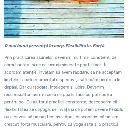
O mai bună prezență în corp. Flexibilitate. Forță
Prin practicarea asanelor, devenim mult mai conștienți de
corpul nostru și de ce lucruri minunate poate face. Îi
acordăm atenție, învățăm să avem răbdare, să ne acceptăm
limitele fizice în momentul respectiv și să lucrăm pentru a le
depăși. Dar cu răbdare, înțelegere și iubire. Devenim
recunoscători pentru ceea ce poate face corpul nostru
pentru noi. Cu ajutorul practicii constante, descoperim că
flexibilitatea se câștigă, se învață și că putem deveni flexibili,
nu e nevoie să ne naștem așa. Apoi, descoperim că ne-am
crescut forța musculară, pentru că yoga este și o practică