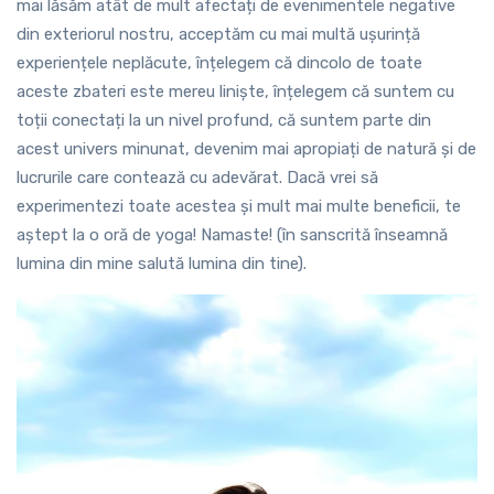
mai lăsăm atât de mult afectați de evenimentele negative
din exteriorul nostru, acceptăm cu mai multă ușurință
experiențele neplăcute, înțelegem că dincolo de toate
aceste zbateri este mereu liniște, înțelegem că suntem cu
toții conectați la un nivel profund, că suntem parte din
acest univers minunat, devenim mai apropiați de natură și de
lucrurile care contează cu adevărat. Dacă vrei să
experimentezi toate acestea și mult mai multe beneficii, te
aștept la o oră de yoga! Namaste! (în sanscrită înseamnă
lumina din mine salută lumina din tine).