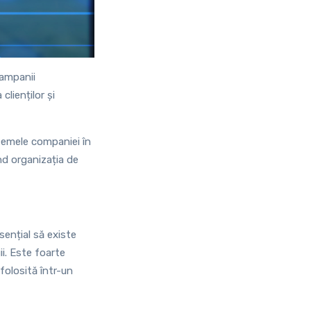
campanii
lienților și
stemele companiei în
nd organizația de
esențial să existe
ii. Este foarte
folosită într-un