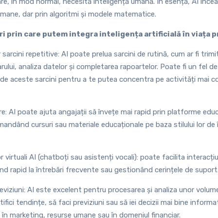
re, în mod normal, necesită inteligență umană. În esență, AI încea
ane, dar prin algoritmi și modele matematice.
i prin care putem integra inteligența artificială în viața 
rcini repetitive: AI poate prelua sarcini de rutină, cum ar fi trimit
ului, analiza datelor și completarea rapoartelor. Poate fi un fel d
 de aceste sarcini pentru a te putea concentra pe activități mai c
e: AI poate ajuta angajații să învețe mai rapid prin platforme edu
andând cursuri sau materiale educaționale pe baza stilului lor de î
r virtuali AI (chatboți sau asistenți vocali): poate facilita interacți
nd rapid la întrebări frecvente sau gestionând cerințele de suport
reviziuni: AI este excelent pentru procesarea și analiza unor volum
ifici tendințe, să faci previziuni sau să iei decizii mai bine inform
 în marketing, resurse umane sau în domeniul financiar.