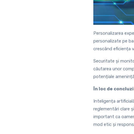
Personalizarea exper
personalizate pe baz
crescând eficiența v
Securitate și monito
căutarea unor compo
potențiale amenințăr
În loc de concluz
Inteligența artificia
reglementări clare ș
important ca oamenii
mod etic și responsa