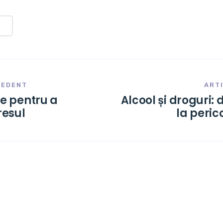
CEDENT
ART
le pentru a
Alcool și droguri: 
resul
la peric