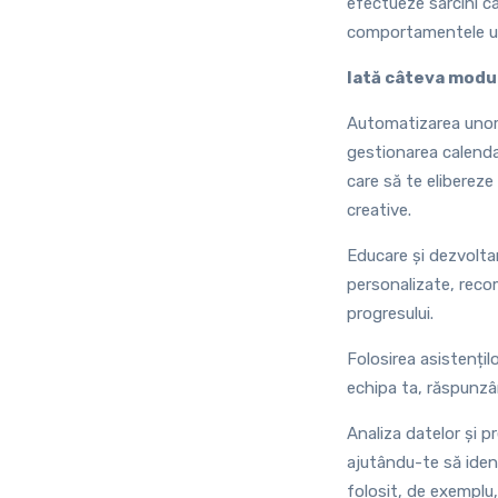
efectueze sarcini ca
comportamentele um
Iată câteva modur
Automatizarea unor sa
gestionarea calendar
care să te elibereze
creative.
Educare și dezvoltar
personalizate, recom
progresului.
Folosirea asistențilo
echipa ta, răspunzâ
Analiza datelor și p
ajutându-te să ident
folosit, de exemplu,