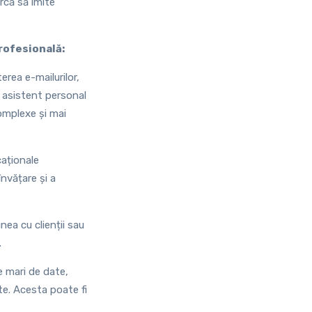
rcă să imite
profesională:
erea e-mailurilor,
e asistent personal
omplexe și mai
caționale
nvățare și a
unea cu clienții sau
.
e mari de date,
ate. Acesta poate fi