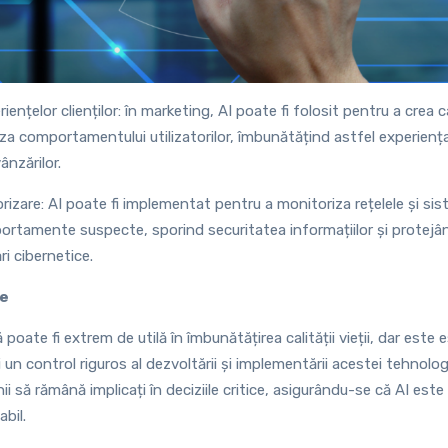
iențelor clienților: în marketing, AI poate fi folosit pentru a crea 
a comportamentului utilizatorilor, îmbunătățind astfel experiența c
ânzărilor.
rizare: AI poate fi implementat pentru a monitoriza rețelele și si
rtamente suspecte, sporind securitatea informațiilor și protejâ
i cibernetice.
ie
lă poate fi extrem de utilă în îmbunătățirea calității vieții, dar este 
i un control riguros al dezvoltării și implementării acestei tehnolog
 să rămână implicați în deciziile critice, asigurându-se că AI este 
bil.