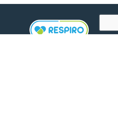
TELEFON:
0800 500 005
E-MAIL:
comunicare.respiro@mediplus.ro
SOCIAL MEDIA:
FarmaciileRespiro