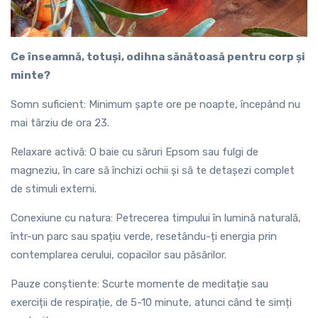
Ce înseamnă, totuși, odihna sănătoasă pentru corp și
minte?
Somn suficient: Minimum șapte ore pe noapte, începând nu
mai târziu de ora 23.
Relaxare activă: O baie cu săruri Epsom sau fulgi de
magneziu, în care să închizi ochii și să te detașezi complet
de stimuli externi.
Conexiune cu natura: Petrecerea timpului în lumină naturală,
într-un parc sau spațiu verde, resetându-ți energia prin
contemplarea cerului, copacilor sau păsărilor.
Pauze conștiente: Scurte momente de meditație sau
exerciții de respirație, de 5-10 minute, atunci când te simți