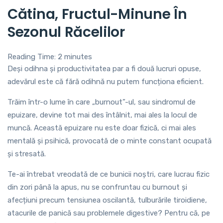
Cătina, Fructul-Minune În
Sezonul Răcelilor
Reading Time:
2
minutes
Deși odihna și productivitatea par a fi două lucruri opuse,
adevărul este că fără odihnă nu putem funcționa eficient.
Trăim într-o lume în care „burnout”-ul, sau sindromul de
epuizare, devine tot mai des întâlnit, mai ales la locul de
muncă. Această epuizare nu este doar fizică, ci mai ales
mentală și psihică, provocată de o minte constant ocupată
și stresată.
Te-ai întrebat vreodată de ce bunicii noștri, care lucrau fizic
din zori până la apus, nu se confruntau cu burnout și
afecțiuni precum tensiunea oscilantă, tulburările tiroidiene,
atacurile de panică sau problemele digestive? Pentru că, pe