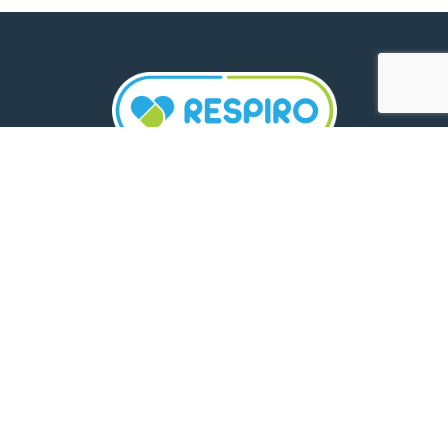
TELEFON:
0800 500 005
E-MAIL:
comunicare.respiro@mediplus.ro
SOCIAL MEDIA:
FarmaciileRespiro