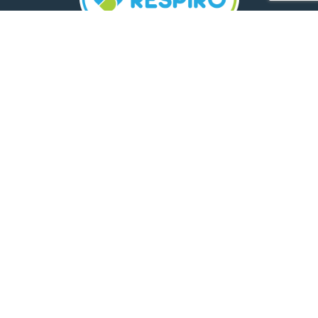
TELEFON:
0800 500 005
E-MAIL:
comunicare.respiro@mediplus.ro
SOCIAL MEDIA:
FarmaciileRespiro
Ultimele articole
Insolația și deshidratarea în cazul
celor mici