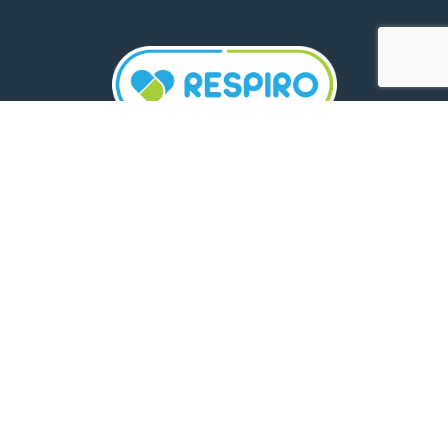
TELEFON:
0800 500 005
E-MAIL:
comunicare.respiro@mediplus.ro
SOCIAL MEDIA:
FarmaciileRespiro
Ultimele articole