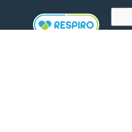
TELEFON:
0800 500 005
E-MAIL:
comunicare.respiro@mediplus.ro
SOCIAL MEDIA:
FarmaciileRespiro
Ultimele articole