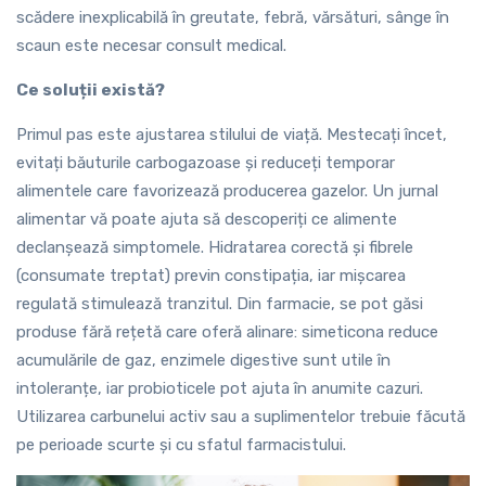
scădere inexplicabilă în greutate, febră, vărsături, sânge în
scaun este necesar consult medical.
Ce soluții există?
Primul pas este ajustarea stilului de viață. Mestecați încet,
evitați băuturile carbogazoase și reduceți temporar
alimentele care favorizează producerea gazelor. Un jurnal
alimentar vă poate ajuta să descoperiți ce alimente
declanșează simptomele. Hidratarea corectă și fibrele
(consumate treptat) previn constipația, iar mișcarea
regulată stimulează tranzitul. Din farmacie, se pot găsi
produse fără rețetă care oferă alinare: simeticona reduce
acumulările de gaz, enzimele digestive sunt utile în
intoleranțe, iar probioticele pot ajuta în anumite cazuri.
Utilizarea carbunelui activ sau a suplimentelor trebuie făcută
pe perioade scurte și cu sfatul farmacistului.