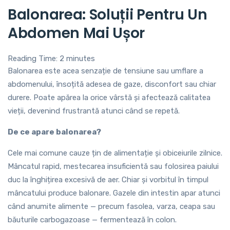
Balonarea: Soluții Pentru Un
Abdomen Mai Ușor
Reading Time:
2
minutes
Balonarea este acea senzație de tensiune sau umflare a
abdomenului, însoțită adesea de gaze, disconfort sau chiar
durere. Poate apărea la orice vârstă și afectează calitatea
vieții, devenind frustrantă atunci când se repetă.
De ce apare balonarea?
Cele mai comune cauze țin de alimentație și obiceiurile zilnice.
Mâncatul rapid, mestecarea insuficientă sau folosirea paiului
duc la înghițirea excesivă de aer. Chiar și vorbitul în timpul
mâncatului produce balonare. Gazele din intestin apar atunci
când anumite alimente — precum fasolea, varza, ceapa sau
băuturile carbogazoase — fermentează în colon.