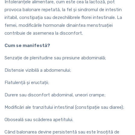
Intoleranțele alimentare, cum este cea la lactoză, pot
provoca balonare repetată, la fel și sindromul de intestin
iritabil, constipația sau dezechilibrele florei intestinale. La
femei, modificările hormonale dinaintea menstruației
contribuie de asemenea la disconfort.
Cum se manifestă?
Senzație de plenitudine sau presiune abdominală;
Distensie vizibilă a abdomenului;
Flatulență și eructații;
Durere sau disconfort abdominal, uneori crampe;
Modificări ale tranzitului intestinal (constipație sau diaree);
Oboseală sau scăderea apetitului.
Când balonarea devine persistentă sau este însoțită de