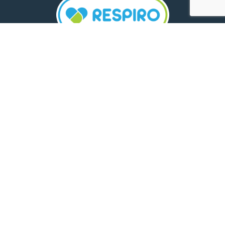
TELEFON:
0800 500 005
E-MAIL:
comunicare.respiro@mediplus.ro
SOCIAL MEDIA:
FarmaciileRespiro
Ultimele articole