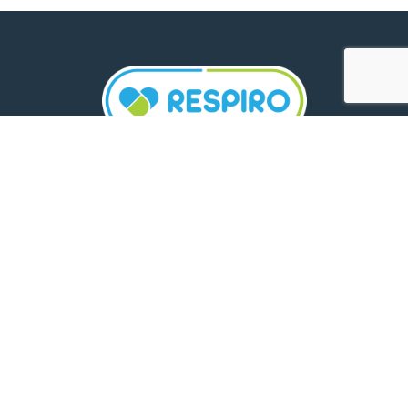
TELEFON:
0800 500 005
E-MAIL:
comunicare.respiro@mediplus.ro
SOCIAL MEDIA:
FarmaciileRespiro