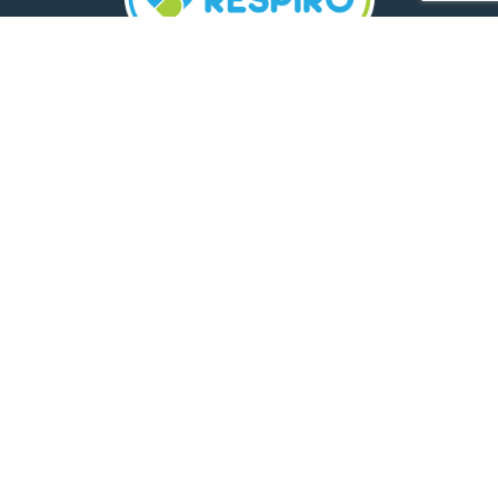
TELEFON:
0800 500 005
E-MAIL:
comunicare.respiro@mediplus.ro
SOCIAL MEDIA:
FarmaciileRespiro
Ultimele articole
Insolația și deshidratarea în cazul
celor mici