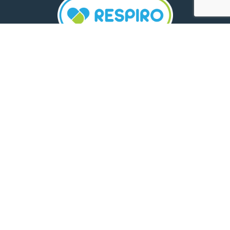
TELEFON:
0800 500 005
E-MAIL:
comunicare.respiro@mediplus.ro
SOCIAL MEDIA:
FarmaciileRespiro
Ultimele articole