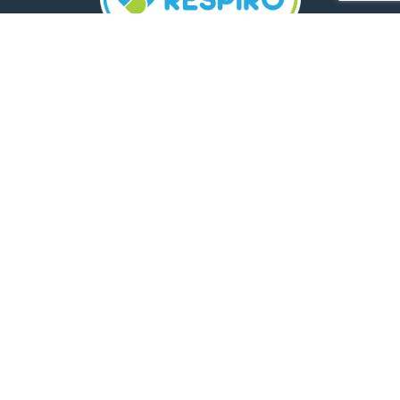
TELEFON:
0800 500 005
E-MAIL:
comunicare.respiro@mediplus.ro
SOCIAL MEDIA:
FarmaciileRespiro
Ultimele articole
Insolația și deshidratarea în cazul
celor mici