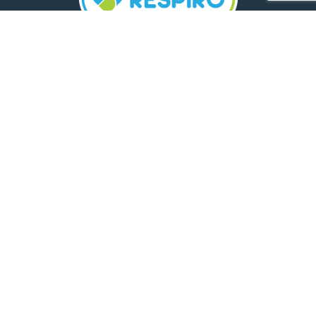
TELEFON:
0800 500 005
E-MAIL:
comunicare.respiro@mediplus.ro
SOCIAL MEDIA:
FarmaciileRespiro
Ultimele articole
Insolația și deshidratarea în cazul
celor mici