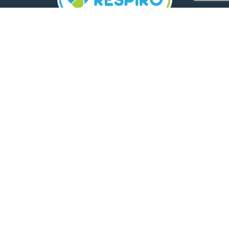
TELEFON:
0800 500 005
E-MAIL:
comunicare.respiro@mediplus.ro
SOCIAL MEDIA:
FarmaciileRespiro
Ultimele articole
Insolația și deshidratarea în cazul
celor mici