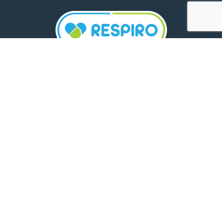
TELEFON:
0800 500 005
E-MAIL:
comunicare.respiro@mediplus.ro
SOCIAL MEDIA:
FarmaciileRespiro
Ultimele articole