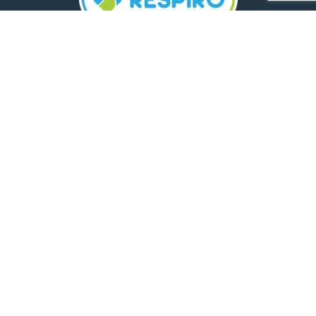
TELEFON:
0800 500 005
E-MAIL:
comunicare.respiro@mediplus.ro
SOCIAL MEDIA:
FarmaciileRespiro
Ultimele articole
Insolația și deshidratarea în cazul
celor mici