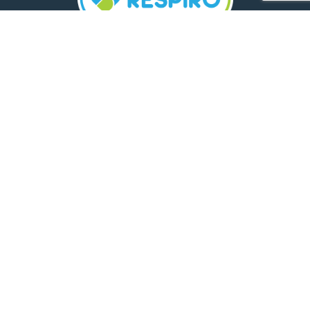
TELEFON:
0800 500 005
E-MAIL:
comunicare.respiro@mediplus.ro
SOCIAL MEDIA:
FarmaciileRespiro
Ultimele articole
Insolația și deshidratarea în cazul
celor mici