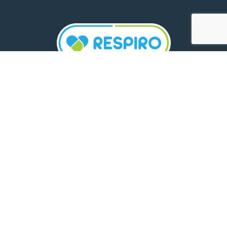
TELEFON:
0800 500 005
E-MAIL:
comunicare.respiro@mediplus.ro
SOCIAL MEDIA:
FarmaciileRespiro
Ultimele articole