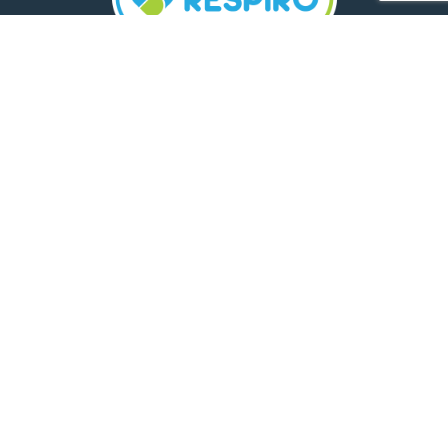
TELEFON:
0800 500 005
E-MAIL:
comunicare.respiro@mediplus.ro
SOCIAL MEDIA:
FarmaciileRespiro
Ultimele articole
Insolația și deshidratarea în cazul
celor mici