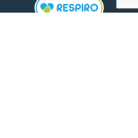
TELEFON:
0800 500 005
E-MAIL:
comunicare.respiro@mediplus.ro
SOCIAL MEDIA:
FarmaciileRespiro
Ultimele articole
Insolația și deshidratarea în cazul