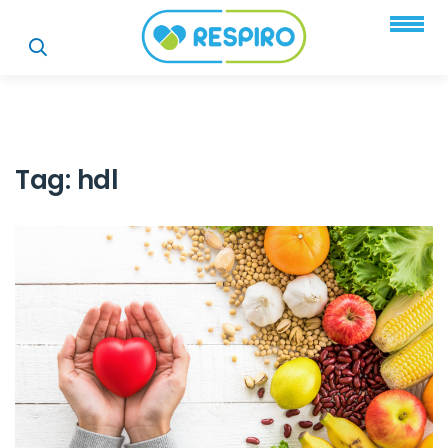
Tag:
hdl