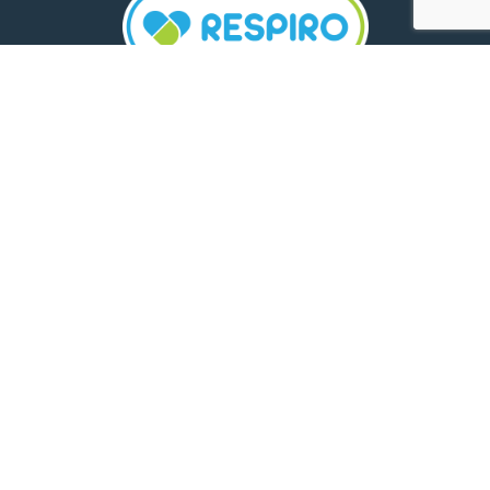
TELEFON:
0800 500 005
E-MAIL:
comunicare.respiro@mediplus.ro
SOCIAL MEDIA:
FarmaciileRespiro
Ultimele articole
Insolația și deshidratarea în cazul