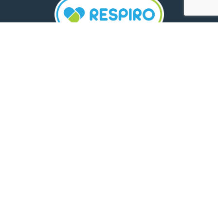
TELEFON:
0800 500 005
E-MAIL:
comunicare.respiro@mediplus.ro
SOCIAL MEDIA:
FarmaciileRespiro
Ultimele articole