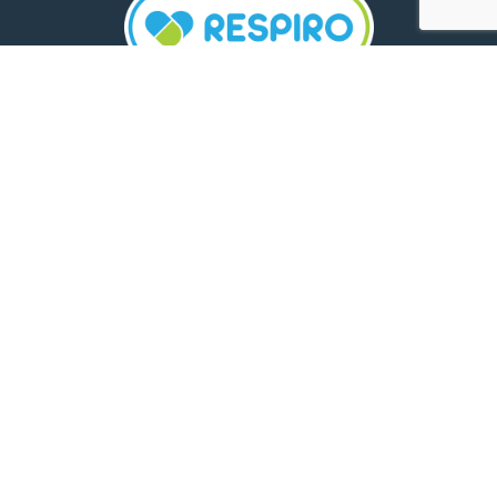
TELEFON:
0800 500 005
E-MAIL:
comunicare.respiro@mediplus.ro
SOCIAL MEDIA:
FarmaciileRespiro
Ultimele articole
Insolația și deshidratarea în cazul