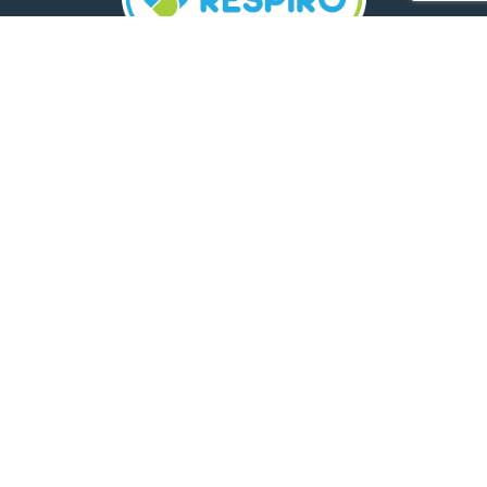
TELEFON:
0800 500 005
E-MAIL:
comunicare.respiro@mediplus.ro
SOCIAL MEDIA:
FarmaciileRespiro
Ultimele articole
Insolația și deshidratarea în cazul
celor mici