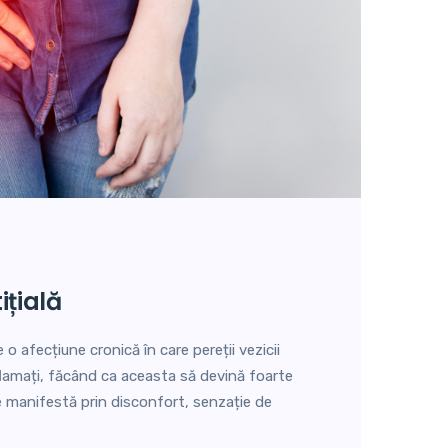
tițială
e o afecțiune cronică în care pereții vezicii
inflamați, făcând ca aceasta să devină foarte
e manifestă prin disconfort, senzație de