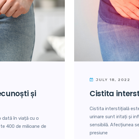
JULY 18, 2022
cistita inters
Cistita interstițială est
urinare sunt iritați și 
 dată în viață cu o
sensibilă. Afecțiunea s
este 400 de milioane de
presiune