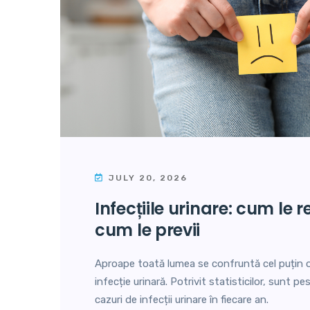
JULY 20, 2026
infecțiile urinare: cum le recunoști și
cum le previi
Aproape toată lumea se confruntă cel puțin o
infecție urinară. Potrivit statisticilor, sunt p
cazuri de infecții urinare în fiecare an.